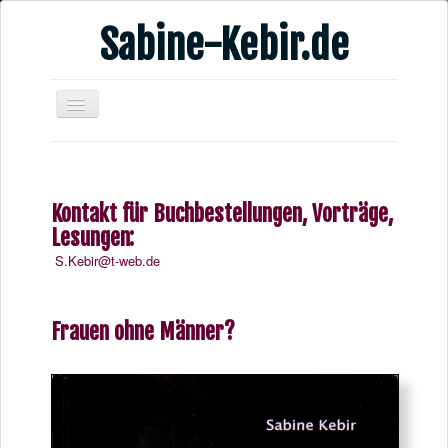
Sabine-Kebir.de
Home
Leben & Arbeit
Kontakt für Buchbestellungen, Vorträge,
Publikationen
Lesungen:
Veranstaltungsangebote
S.Kebir@t-web.de
Kontakt
Videos
Frauen ohne Männer?
Verschiedenes