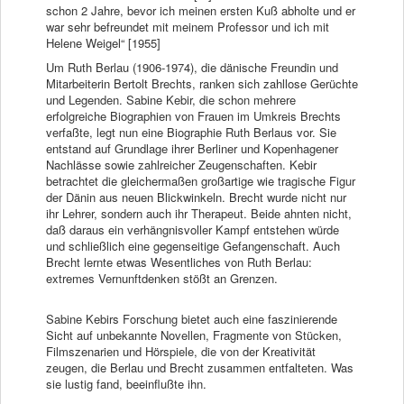
schon 2 Jahre, bevor ich meinen ersten Kuß abholte und er
war sehr befreundet mit meinem Professor und ich mit
Helene Weigel“ [1955]
Um Ruth Berlau (1906-1974), die dänische Freundin und
Mitarbeiterin Bertolt Brechts, ranken sich zahllose Gerüchte
und Legenden. Sabine Kebir, die schon mehrere
erfolgreiche Biographien von Frauen im Umkreis Brechts
verfaßte, legt nun eine Biographie Ruth Berlaus vor. Sie
entstand auf Grundlage ihrer Berliner und Kopenhagener
Nachlässe sowie zahlreicher Zeugenschaften. Kebir
betrachtet die gleichermaßen großartige wie tragische Figur
der Dänin aus neuen Blickwinkeln. Brecht wurde nicht nur
ihr Lehrer, sondern auch ihr Therapeut. Beide ahnten nicht,
daß daraus ein verhängnisvoller Kampf entstehen würde
und schließlich eine gegenseitige Gefangenschaft. Auch
Brecht lernte etwas Wesentliches von Ruth Berlau:
extremes Vernunftdenken stößt an Grenzen.
Sabine Kebirs Forschung bietet auch eine faszinierende
Sicht auf unbekannte Novellen, Fragmente von Stücken,
Filmszenarien und Hörspiele, die von der Kreativität
zeugen, die Berlau und Brecht zusammen entfalteten. Was
sie lustig fand, beeinflußte ihn.