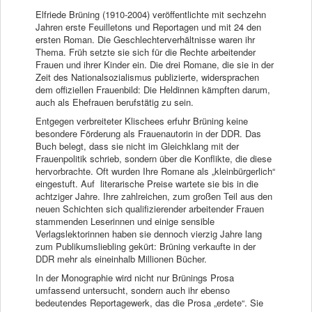
Elfriede Brüning (1910-2004) veröffentlichte mit sechzehn
Jahren erste Feuilletons und Reportagen und mit 24 den
ersten Roman. Die Geschlechterverhältnisse waren ihr
Thema. Früh setzte sie sich für die Rechte arbeitender
Frauen und ihrer Kinder ein. Die drei Romane, die sie in der
Zeit des Nationalsozialismus publizierte, widersprachen
dem offiziellen Frauenbild: Die Heldinnen kämpften darum,
auch als Ehefrauen berufstätig zu sein.
Entgegen verbreiteter Klischees erfuhr Brüning keine
besondere Förderung als Frauenautorin in der DDR. Das
Buch belegt, dass sie nicht im Gleichklang mit der
Frauenpolitik schrieb, sondern über die Konflikte, die diese
hervorbrachte. Oft wurden Ihre Romane als „kleinbürgerlich“
eingestuft. Auf literarische Preise wartete sie bis in die
achtziger Jahre. Ihre zahlreichen, zum großen Teil aus den
neuen Schichten sich qualifizierender arbeitender Frauen
stammenden Leserinnen und einige sensible
Verlagslektorinnen haben sie dennoch vierzig Jahre lang
zum Publikumsliebling gekürt: Brüning verkaufte in der
DDR mehr als eineinhalb Millionen Bücher.
In der Monographie wird nicht nur Brünings Prosa
umfassend untersucht, sondern auch ihr ebenso
bedeutendes Reportagewerk, das die Prosa „erdete“. Sie