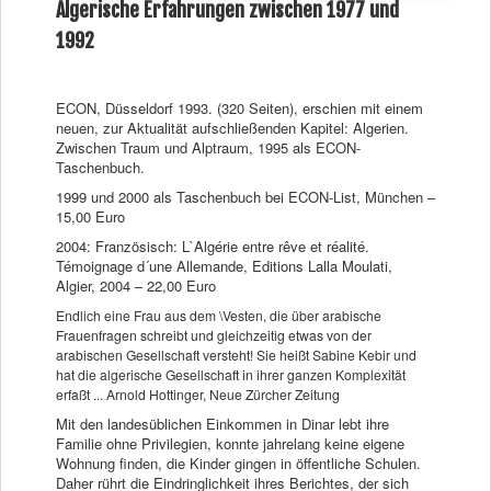
Algerische Erfahrungen zwischen 1977 und
1992
ECON, Düsseldorf 1993. (320 Seiten), erschien mit einem
neuen, zur Aktualität aufschließenden Kapitel: Algerien.
Zwischen Traum und Alptraum, 1995 als ECON-
Taschenbuch.
1999 und 2000 als Taschenbuch bei ECON-List, München –
15,00 Euro
2004: Französisch: L`Algérie entre rêve et réalité.
Témoignage d´une Allemande, Editions Lalla Moulati,
Algier, 2004 – 22,00 Euro
Endlich eine Frau aus dem \Vesten, die über arabische
Frauenfragen schreibt und gleichzeitig etwas von der
arabischen Gesellschaft versteht! Sie heißt Sabine Kebir und
hat die algerische Gesellschaft in ihrer ganzen Komplexität
erfaßt ... Arnold Hottinger, Neue Zürcher Zeitung
Mit den landesüblichen Einkommen in Dinar lebt ihre
Familie ohne Privilegien, konnte jahrelang keine eigene
Wohnung finden, die Kinder gingen in öffentliche Schulen.
Daher rührt die Eindringlichkeit ihres Berichtes, der sich