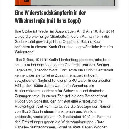
Eine Widerstandskämpferin in der
Wilhelmstraße (mit Hans Coppi)
IIse Stöbe ist wieder im Auswärtigen Amt! Am 10. Juli 2014
wurde die ehemalige Mitarbeiterin durch Aufnahme in die
Gedenktafel gewürdigt Hans Coppi und Sabine Kebir
berichten in diesem Buch über eine ungewöhnliche Frau im
Widerstand:
Ilse Stöbe, 1911 in Berlin-Lichtenberg geboren, arbeitete
seit 1930 bei dem legendären Chefredakteur des Berliner
Tageblatts, Theodor Wolff. Dort lernte sie Rudolf Herrnstadt
kennen, der sie für eine Zusammenarbeit mit dem
sowjetischen Nachrichtendienst GRU warb. In der zweiten
Hälfte der 1930er Jahre war sie in Warschau als
Auslandskorrespondentin für Schweizer und deutsche
Zeitungen tätig. In dieser Zeit traf sie den Botschaftsrat
Rudolf von Scheliha, der ihr 1940 eine Anstellung im
Auswärtigen Amt vermittelte. Als die Gestapo den Namen
von Ilse Stöbe in einem Funkspruch aus Moskau
entdeckte, wurde sie am 12. September 1942 im Rahmen
des Ermittlungen gegen die Widerstandsgruppe »Rote
Kapelle« festgenommen, Scheliha etwa sieben Wochen