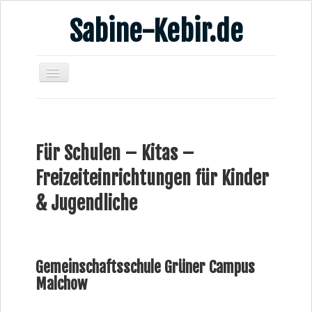
Sabine-Kebir.de
Home
Leben & Arbeit
Für Schulen – Kitas –
Publikationen
Freizeiteinrichtungen für Kinder
Veranstaltungsangebote
& Jugendliche
Kontakt
Videos
Verschiedenes
Gemeinschaftsschule Grüner Campus
Malchow