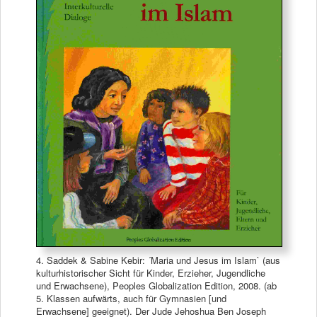
4. Saddek & Sabine Kebir: ´Maria und Jesus im Islam` (aus
kulturhistorischer Sicht für Kinder, Erzieher, Jugendliche
und Erwachsene), Peoples Globalization Edition, 2008. (ab
5. Klassen aufwärts, auch für Gymnasien [und
Erwachsene] geeignet). Der Jude Jehoshua Ben Joseph