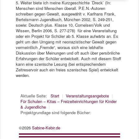
5. Weiter biete ich meine Kurzgeschichte ´Dreck` (In:
Menschen sind Menschen überall. P.E.N.-Autoren
schreiben gegen Gewalt, ausgewählt v. Karlhans Frank,
Bertelsmann Jugendbuch, München 2002, S. 249-251,
sowie: Deutsch plus. Klasse 10, Cornelsen/Volk und
Wissen, Berlin 2006, S. 277-278) für eine Veranstaltung
oder ein Projekt für Schüler ab 5. Klasse aufwärts an. Es
geht um den Umgang mit neonazistischer Gewalt gegen
vermeintlich „Fremde“, woraus sich eine lebhafte
Diskussion über Meinungen und oft auch über persönliche
Erfahrungen der Schüler entwickelt. Auch mit diesem Stoff
kann eine szenische Lesung (bei entsprechendem
Zeitreservoir auch ein freies szenisches Spiel) entwickelt
werden.
Aktuelle Seite:
Start
|
Veranstaltungsangebote
|
Für Schulen – Kitas – Freizeiteinrichtungen für Kinder
& Jugendliche
|
Projektgrundlage sind folgende Bücher:
©2026
Sabine-Kebir.de