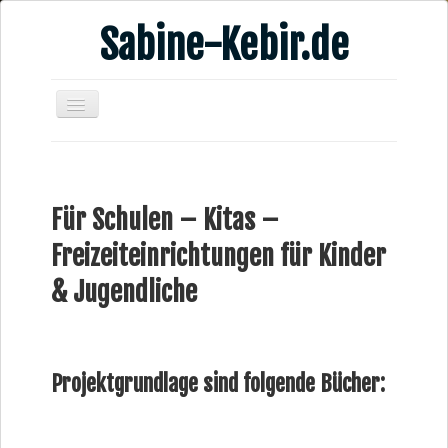
Sabine-Kebir.de
Home
Leben & Arbeit
Für Schulen – Kitas –
Publikationen
Freizeiteinrichtungen für Kinder
Veranstaltungsangebote
& Jugendliche
Kontakt
Videos
Verschiedenes
Projektgrundlage sind folgende Bücher: