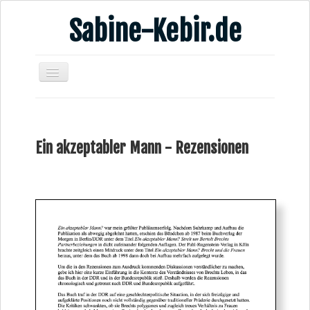
Sabine-Kebir.de
Home
Leben & Arbeit
Ein akzeptabler Mann - Rezensionen
Publikationen
Veranstaltungsangebote
Kontakt
Videos
Verschiedenes