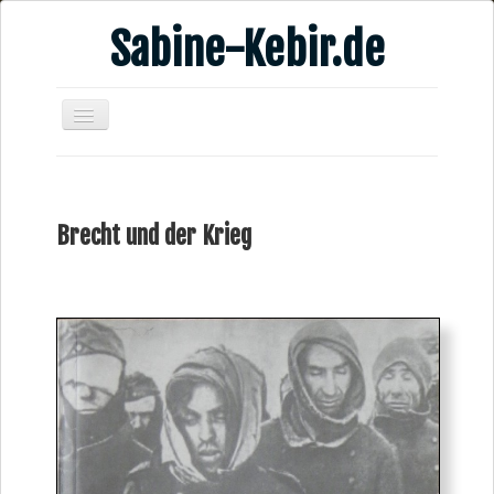
Sabine-Kebir.de
Home
Leben & Arbeit
Brecht und der Krieg
Publikationen
Veranstaltungsangebote
Kontakt
Videos
Verschiedenes