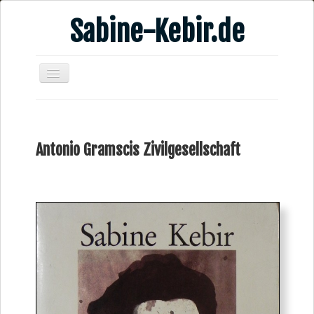
Sabine-Kebir.de
Home
Leben & Arbeit
Antonio Gramscis Zivilgesellschaft
Publikationen
Veranstaltungsangebote
Kontakt
Videos
Verschiedenes