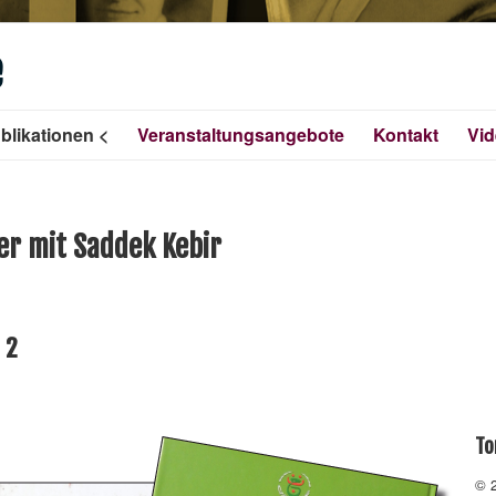
e
blikationen
Veranstaltungsangebote
Kontakt
Vi
r mit Saddek Kebir
 2
To
© 