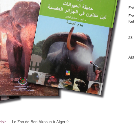
Fot
Fot
Keb
23
Akt
ebir
|
Le Zoo de Ben Aknoun à Alger 2