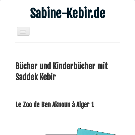
Sabine-Kebir.de
Home
Leben & Arbeit
Bücher und Kinderbücher mit
Publikationen
Saddek Kebir
Veranstaltungsangebote
Kontakt
Videos
Le Zoo de Ben Aknoun à Alger 1
Verschiedenes