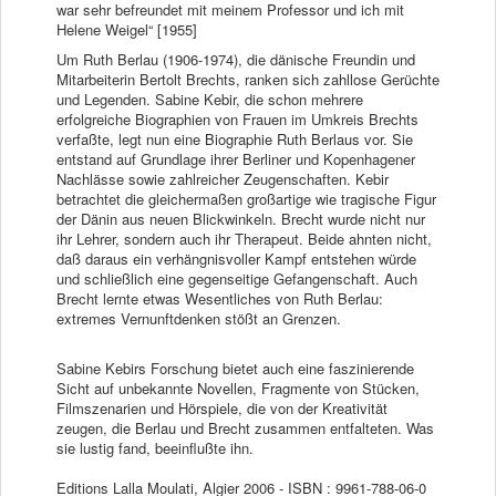
war sehr befreundet mit meinem Professor und ich mit
Helene Weigel“ [1955]
Um Ruth Berlau (1906-1974), die dänische Freundin und
Mitarbeiterin Bertolt Brechts, ranken sich zahllose Gerüchte
und Legenden. Sabine Kebir, die schon mehrere
erfolgreiche Biographien von Frauen im Umkreis Brechts
verfaßte, legt nun eine Biographie Ruth Berlaus vor. Sie
entstand auf Grundlage ihrer Berliner und Kopenhagener
Nachlässe sowie zahlreicher Zeugenschaften. Kebir
betrachtet die gleichermaßen großartige wie tragische Figur
der Dänin aus neuen Blickwinkeln. Brecht wurde nicht nur
ihr Lehrer, sondern auch ihr Therapeut. Beide ahnten nicht,
daß daraus ein verhängnisvoller Kampf entstehen würde
und schließlich eine gegenseitige Gefangenschaft. Auch
Brecht lernte etwas Wesentliches von Ruth Berlau:
extremes Vernunftdenken stößt an Grenzen.
Sabine Kebirs Forschung bietet auch eine faszinierende
Sicht auf unbekannte Novellen, Fragmente von Stücken,
Filmszenarien und Hörspiele, die von der Kreativität
zeugen, die Berlau und Brecht zusammen entfalteten. Was
sie lustig fand, beeinflußte ihn.
Editions Lalla Moulati, Algier 2006 - ISBN : 9961-788-06-0