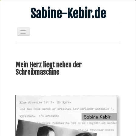
Sabine-Kebir.de
Home
Leben & Arbeit
Mein Herz liegt neben der
Publikationen
Schreibmaschine
Veranstaltungsangebote
Kontakt
Videos
Verschiedenes