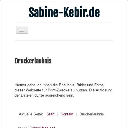
Sabine-Kebir.de
Home
Leben & Arbeit
Druckerlaubnis
Publikationen
Veranstaltungsangebote
Kontakt
Hiermit gebe ich Ihnen die Erlaubnis, Bilder und Fotos
dieser Webseite für Print-Zwecke zu nutzen. Die Auflösung
Videos
der Dateien dürfte ausreichend sein.
Verschiedenes
Aktuelle Seite:
Start
|
Kontakt
|
Druckerlaubnis
©2026
Sabine-Kebir.de