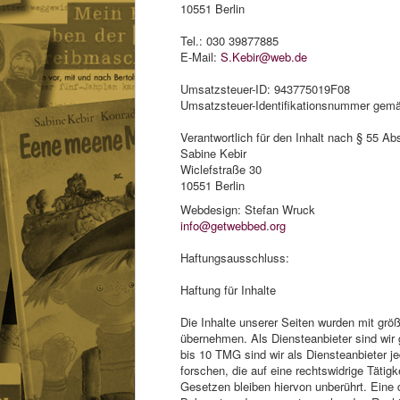
10551 Berlin
Tel.: 030 39877885
E-Mail:
S.Kebir@web.de
Umsatzsteuer-ID: 943775019F08
Umsatzsteuer-Identifikationsnummer gemä
Verantwortlich für den Inhalt nach § 55 Ab
Sabine Kebir
Wiclefstraße 30
10551 Berlin
Webdesign: Stefan Wruck
info@getwebbed.org
Haftungsausschluss:
Haftung für Inhalte
Die Inhalte unserer Seiten wurden mit größt
übernehmen. Als Diensteanbieter sind wir
bis 10 TMG sind wir als Diensteanbieter j
forschen, die auf eine rechtswidrige Täti
Gesetzen bleiben hiervon unberührt. Eine 