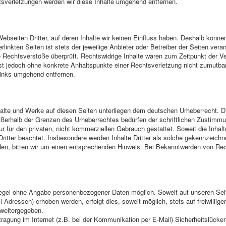
verletzungen werden wir diese Inhalte umgehend entfernen.
ebseiten Dritter, auf deren Inhalte wir keinen Einfluss haben. Deshalb können
linkten Seiten ist stets der jeweilige Anbieter oder Betreiber der Seiten veran
 Rechtsverstöße überprüft. Rechtswidrige Inhalte waren zum Zeitpunkt der Ve
en ist jedoch ohne konkrete Anhaltspunkte einer Rechtsverletzung nicht zumutb
Links umgehend entfernen.
nhalte und Werke auf diesen Seiten unterliegen dem deutschen Urheberrecht. Di
ußerhalb der Grenzen des Urheberrechtes bedürfen der schriftlichen Zustimmun
 für den privaten, nicht kommerziellen Gebrauch gestattet. Soweit die Inhalt
Dritter beachtet. Insbesondere werden Inhalte Dritter als solche gekennzeichne
n, bitten wir um einen entsprechenden Hinweis. Bei Bekanntwerden von Rech
 Regel ohne Angabe personenbezogener Daten möglich. Soweit auf unseren S
-Adressen) erhoben werden, erfolgt dies, soweit möglich, stets auf freiwillig
 weitergegeben.
tragung im Internet (z.B. bei der Kommunikation per E-Mail) Sicherheitslück