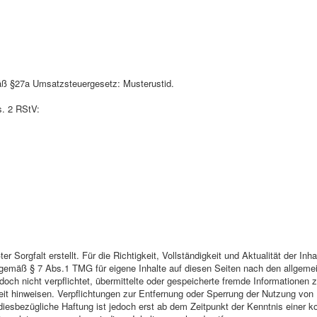
ß §27a Umsatzsteuergesetz: Musterustid.
s. 2 RStV:
er Sorgfalt erstellt. Für die Richtigkeit, Vollständigkeit und Aktualität der I
 gemäß § 7 Abs.1 TMG für eigene Inhalte auf diesen Seiten nach den allgeme
edoch nicht verpflichtet, übermittelte oder gespeicherte fremde Information
gkeit hinweisen. Verpflichtungen zur Entfernung oder Sperrung der Nutzung vo
diesbezügliche Haftung ist jedoch erst ab dem Zeitpunkt der Kenntnis einer 