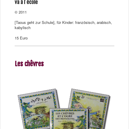
va à l´école
© 2011
[Taous geht zur Schule], für Kinder: französisch, arabisch,
kabylisch
15 Euro
Les chêvres