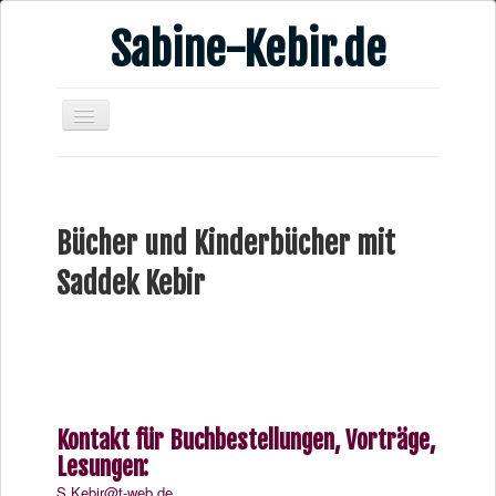
Sabine-Kebir.de
Home
Leben & Arbeit
Bücher und Kinderbücher mit
Publikationen
Saddek Kebir
Veranstaltungsangebote
Kontakt
Videos
Verschiedenes
Kontakt für Buchbestellungen, Vorträge,
Lesungen:
S.Kebir@t-web.de