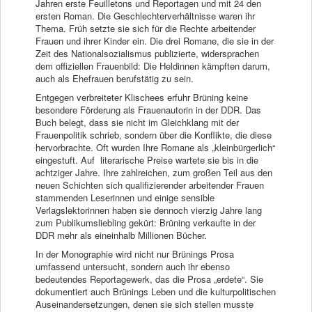
Jahren erste Feuilletons und Reportagen und mit 24 den
ersten Roman. Die Geschlechterverhältnisse waren ihr
Thema. Früh setzte sie sich für die Rechte arbeitender
Frauen und ihrer Kinder ein. Die drei Romane, die sie in der
Zeit des Nationalsozialismus publizierte, widersprachen
dem offiziellen Frauenbild: Die Heldinnen kämpften darum,
auch als Ehefrauen berufstätig zu sein.
Entgegen verbreiteter Klischees erfuhr Brüning keine
besondere Förderung als Frauenautorin in der DDR. Das
Buch belegt, dass sie nicht im Gleichklang mit der
Frauenpolitik schrieb, sondern über die Konflikte, die diese
hervorbrachte. Oft wurden Ihre Romane als „kleinbürgerlich“
eingestuft. Auf literarische Preise wartete sie bis in die
achtziger Jahre. Ihre zahlreichen, zum großen Teil aus den
neuen Schichten sich qualifizierender arbeitender Frauen
stammenden Leserinnen und einige sensible
Verlagslektorinnen haben sie dennoch vierzig Jahre lang
zum Publikumsliebling gekürt: Brüning verkaufte in der
DDR mehr als eineinhalb Millionen Bücher.
In der Monographie wird nicht nur Brünings Prosa
umfassend untersucht, sondern auch ihr ebenso
bedeutendes Reportagewerk, das die Prosa „erdete“. Sie
dokumentiert auch Brünings Leben und die kulturpolitischen
Auseinandersetzungen, denen sie sich stellen musste