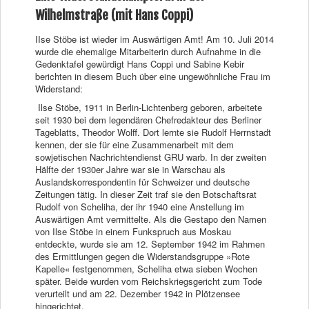
Wilhelmstraße (mit Hans Coppi)
IIse Stöbe ist wieder im Auswärtigen Amt! Am 10. Juli 2014
wurde die ehemalige Mitarbeiterin durch Aufnahme in die
Gedenktafel gewürdigt Hans Coppi und Sabine Kebir
berichten in diesem Buch über eine ungewöhnliche Frau im
Widerstand:
Ilse Stöbe, 1911 in Berlin-Lichtenberg geboren, arbeitete
seit 1930 bei dem legendären Chefredakteur des Berliner
Tageblatts, Theodor Wolff. Dort lernte sie Rudolf Herrnstadt
kennen, der sie für eine Zusammenarbeit mit dem
sowjetischen Nachrichtendienst GRU warb. In der zweiten
Hälfte der 1930er Jahre war sie in Warschau als
Auslandskorrespondentin für Schweizer und deutsche
Zeitungen tätig. In dieser Zeit traf sie den Botschaftsrat
Rudolf von Scheliha, der ihr 1940 eine Anstellung im
Auswärtigen Amt vermittelte. Als die Gestapo den Namen
von Ilse Stöbe in einem Funkspruch aus Moskau
entdeckte, wurde sie am 12. September 1942 im Rahmen
des Ermittlungen gegen die Widerstandsgruppe »Rote
Kapelle« festgenommen, Scheliha etwa sieben Wochen
später. Beide wurden vom Reichskriegsgericht zum Tode
verurteilt und am 22. Dezember 1942 in Plötzensee
hingerichtet.