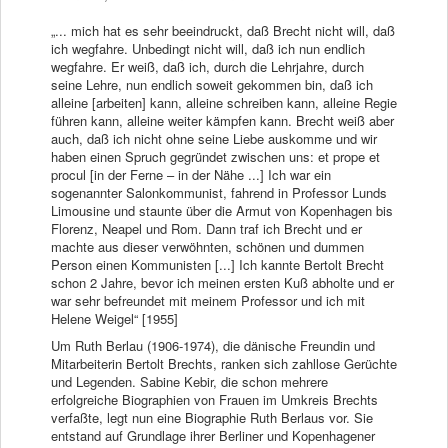
„... mich hat es sehr beeindruckt, daß Brecht nicht will, daß
ich wegfahre. Unbedingt nicht will, daß ich nun endlich
wegfahre. Er weiß, daß ich, durch die Lehrjahre, durch
seine Lehre, nun endlich soweit gekommen bin, daß ich
alleine [arbeiten] kann, alleine schreiben kann, alleine Regie
führen kann, alleine weiter kämpfen kann. Brecht weiß aber
auch, daß ich nicht ohne seine Liebe auskomme und wir
haben einen Spruch gegründet zwischen uns: et prope et
procul [in der Ferne – in der Nähe ...] Ich war ein
sogenannter Salonkommunist, fahrend in Professor Lunds
Limousine und staunte über die Armut von Kopenhagen bis
Florenz, Neapel und Rom. Dann traf ich Brecht und er
machte aus dieser verwöhnten, schönen und dummen
Person einen Kommunisten [...] Ich kannte Bertolt Brecht
schon 2 Jahre, bevor ich meinen ersten Kuß abholte und er
war sehr befreundet mit meinem Professor und ich mit
Helene Weigel“ [1955]
Um Ruth Berlau (1906-1974), die dänische Freundin und
Mitarbeiterin Bertolt Brechts, ranken sich zahllose Gerüchte
und Legenden. Sabine Kebir, die schon mehrere
erfolgreiche Biographien von Frauen im Umkreis Brechts
verfaßte, legt nun eine Biographie Ruth Berlaus vor. Sie
entstand auf Grundlage ihrer Berliner und Kopenhagener