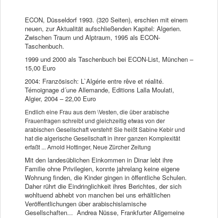
ECON, Düsseldorf 1993. (320 Seiten), erschien mit einem
neuen, zur Aktualität aufschließenden Kapitel: Algerien.
Zwischen Traum und Alptraum, 1995 als ECON-
Taschenbuch.
1999 und 2000 als Taschenbuch bei ECON-List, München –
15,00 Euro
2004: Französisch: L`Algérie entre rêve et réalité.
Témoignage d´une Allemande, Editions Lalla Moulati,
Algier, 2004 – 22,00 Euro
Endlich eine Frau aus dem \Vesten, die über arabische
Frauenfragen schreibt und gleichzeitig etwas von der
arabischen Gesellschaft versteht! Sie heißt Sabine Kebir und
hat die algerische Gesellschaft in ihrer ganzen Komplexität
erfaßt ... Arnold Hottinger, Neue Zürcher Zeitung
Mit den landesüblichen Einkommen in Dinar lebt ihre
Familie ohne Privilegien, konnte jahrelang keine eigene
Wohnung finden, die Kinder gingen in öffentliche Schulen.
Daher rührt die Eindringlichkeit ihres Berichtes, der sich
wohltuend abhebt von manchen bei uns erhältlichen
Veröffentlichungen über arabischislamische
Gesellschaften... Andrea Nüsse, Frankfurter Allgemeine