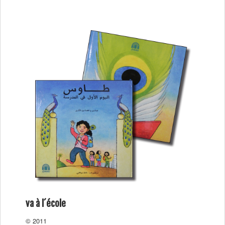
va à l´école
© 2011