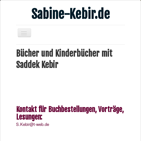
Sabine-Kebir.de
Home
Bücher und Kinderbücher mit
Leben & Arbeit
Saddek Kebir
Publikationen
Veranstaltungsangebote
Kontakt
Videos
Kontakt für Buchbestellungen, Vorträge,
Verschiedenes
Lesungen:
S.Kebir@t-web.de