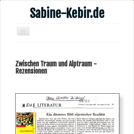
Sabine-Kebir.de
Home
Leben & Arbeit
Zwischen Traum und Alptraum -
Publikationen
Rezensionen
Veranstaltungsangebote
Kontakt
Videos
Verschiedenes