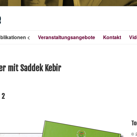
e
blikationen
Veranstaltungsangebote
Kontakt
Vi
r mit Saddek Kebir
 2
To
© 