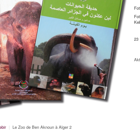
Fot
Fot
Keb
23
Akt
ebir
|
Le Zoo de Ben Aknoun à Alger 2